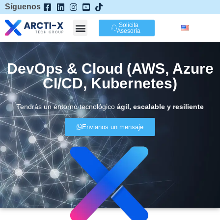
Síguenos
Solicita
Asesoría
DevOps & Cloud (AWS, Azure
CI/CD, Kubernetes)
Tendrás un entorno tecnológico
ágil, escalable y resiliente
Envianos un mensaje